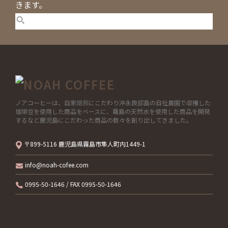
きます。
ノアコーヒーは、自家焙煎にこだわり沖永良部島の自社農園で収穫した
珈琲豆を使用した商品をベースに、霧島の天然水を使用した商品を開発
するなど鹿児島にこだわった商品の数々を創り出してきました。
〒899-5116 鹿児島県霧島市隼人町内1449-1
info@noah-cofee.com
0995-50-1646 / FAX 0995-50-1646